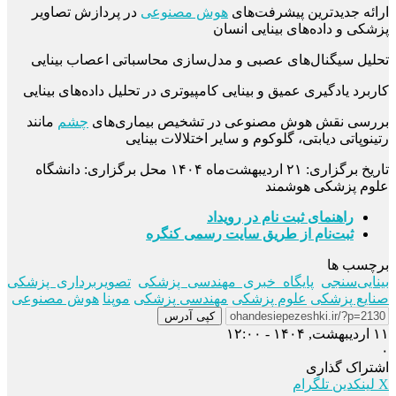
ارائه جدیدترین پیشرفت‌های
هوش مصنوعی
در پردازش تصاویر
پزشکی و داده‌های بینایی انسان
تحلیل سیگنال‌های عصبی و مدل‌سازی محاسباتی اعصاب بینایی
کاربرد یادگیری عمیق و بینایی کامپیوتری در تحلیل داده‌های بینایی
بررسی نقش هوش مصنوعی در تشخیص بیماری‌های
چشم
مانند
رتینوپاتی دیابتی، گلوکوم و سایر اختلالات بینایی
تاریخ برگزاری: ۲۱ اردیبهشت‌ماه ۱۴۰۴ محل برگزاری: دانشگاه
علوم پزشکی هوشمند
راهنمای ثبت نام در رویداد
ثبت‌نام از طریق سایت رسمی کنگره
برچسب ها
بینایی‌سنجی
پایگاه خبری مهندسی پزشکی
تصویربرداری پزشکی
صنایع پزشکی
علوم پزشکی
مهندسی پزشکی
موپنا
هوش مصنوعی
کپی آدرس
۱۱ اردیبهشت, ۱۴۰۴ - ۱۲:۰۰
۰
اشتراک گذاری
X
لینکدین
تلگرام