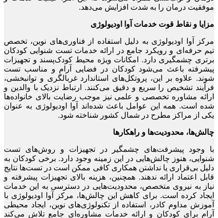
موفقیت درمان را به شدت افزایش می‌دهد.
مزایا و نقاط قوت خدمات آوا اودیولوژی
مرکز آوا اودیولوژی به دلیل استفاده از فناوری‌های نوین، تخصص
تیم حرفه‌ای و رویکرد جامع در ارائه خدمات تست شنوایی کودکان
برتری چشمگیری دارد. امکانات ویژه محیط کودک‌پسند و تجهیزات
پیشرفته باعث می‌شود کودکان در فضایی آرام و مناسب تست
شوند. علاوه بر این، پروتکل‌های استاندارد غربالگری و توانبخشی،
فرآیند تشخیص را سریع و دقیق می‌کنند. ارتباط نزدیک با والدین و
ارائه مشاوره تخصصی و علمی نیز موجب رضایت بالای خانواده‌ها
شده است. همه این عوامل باعث شده‌اند آوا اودیولوژی به عنوان
یکی از مراکز مطرح در شمال کشور شناخته شود.
چالش‌ها، محدودیت‌ها و راهکارها
با وجود پیشرفت‌های چشمگیر در تجهیزات و روش‌های تست
شنوایی، هنوز چالش‌هایی در این زمینه وجود دارد. برخی کودکان به
دلیل بی‌قراری یا نداشتن همکاری کافی ممکن است در تست‌ها نتایج
قابل اعتماد ارائه ندهند. همچنین، هزینه بالای تجهیزات پیشرفته و
نیاز به نیروی متخصص، محدودیت‌هایی در دسترسی به این خدمات
ایجاد کرده است. برای کاهش این چالش‌ها، مرکز آوا اودیولوژی با
آموزش مداوم کادر، استفاده از تکنولوژی‌های نوین، ایجاد محیطی
آرام برای کودکان و ارائه خدمات مشاوره‌ای جامع تلاش می‌کند