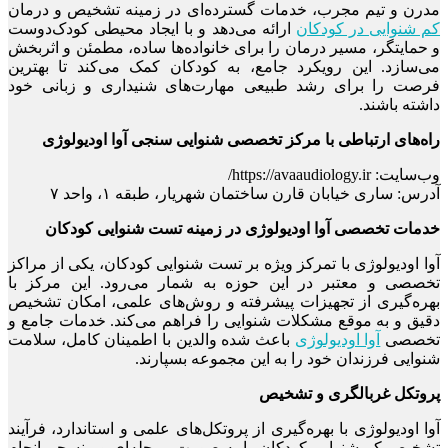
مدرن و تیم مجرب، خدمات گسترده‌ای در زمینه تشخیص و درمان
کم شنوایی در کودکان
ارائه می‌دهد و با ایجاد محیطی کودک‌دوست
و حمایتگر، مسیر درمان را برای خانواده‌ها ساده، مطمئن و اثربخش
می‌سازد. این رویکرد جامع، به کودکان کمک می‌کند تا بهترین
فرصت را برای رشد طبیعی مهارت‌های شنیداری و زبانی خود
داشته باشند.
راه‌های ارتباطی با مرکز تخصصی شنوایی سنجی آوا اودیولوژی
وب‌سایت: https://avaaudiology.ir/
آدرس: ساری خیابان قارن ساختمان شهریار، طبقه ۱، واحد ۷
خدمات تخصصی آوا اودیولوژی در زمینه تست شنوایی کودکان
آوا اودیولوژی با تمرکز ویژه بر تست شنوایی کودکان، یکی از مراکز
تخصصی و معتبر در این حوزه به شمار می‌رود. این مرکز با
بهره‌گیری از تجهیزات پیشرفته و روش‌های علمی، امکان تشخیص
دقیق و به موقع مشکلات شنوایی را فراهم می‌کند. خدمات جامع و
تخصصی
آوا اودیولوژی
باعث شده والدین با اطمینان کامل، سلامت
شنوایی فرزندان خود را به این مجموعه بسپارند.
پروتکل غربالگری و تشخیص
آوا اودیولوژی با بهره‌گیری از پروتکل‌های علمی و استاندارد، فرآیند
تشخیص کم ‌شنوایی کودکان را به صورت مرحله‌ای و منسجم انجام