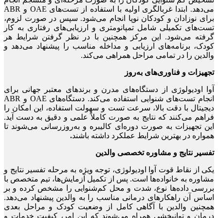
می‌دهد. ابتدا غربالگری اولیه با استفاده از تست‌های OAE و ABR
برای نوزادان و کودکان نوپا انجام می‌شود. سپس در صورت لزوم،
تست‌های تکمیلی شامل تمپانومتری و ارزیابی‌های رفتاری به کار
گرفته می‌شود. این مرکز همچنین با در نظر گرفتن شرایط هر
کودک، برنامه‌های ارزیابی و مداخله مناسب را پیشنهاد می‌دهد و
والدین را در تمامی مراحل همراهی می‌کند.
تجهیزات و فناوری‌های به‌روز
آوا اودیولوژی از دستگاه‌های مدرن و برندهای معتبر جهانی برای
انجام تست‌های شنوایی استفاده می‌کند. دستگاه‌های OAE و ABR
دیجیتال با دقت بالا، سرعت تست و سهولت استفاده، این امکان را
فراهم می‌کنند که نتایج به صورت کاملاً علمی و دقیق به دست آید.
این تجهیزات به صورت دوره‌ای کالیبره و به‌روزرسانی می‌شوند تا
همواره در بهترین شرایط عملکرد داشته باشند
.
تفسیر نتایج و مشاوره تخصصی والدین
یکی از نقاط قوت آوا اودیولوژی، توجه ویژه به مرحله تفسیر نتایج و
مشاوره به خانواده‌ها است. پس از تکمیل آزمایش‌ها، تیم متخصص با
بررسی داده‌ها نوع، شدت و محل کم‌شنوایی را مشخص کرده و بر
اساس آن راهکارهای درمانی مناسب را به والدین پیشنهاد می‌دهد.
همچنین والدین با آگاهی کامل از وضعیت کودک و مراحل بعدی
درمان و توانبخشی همراه می‌شوند که این امر، کیفیت خدمات و