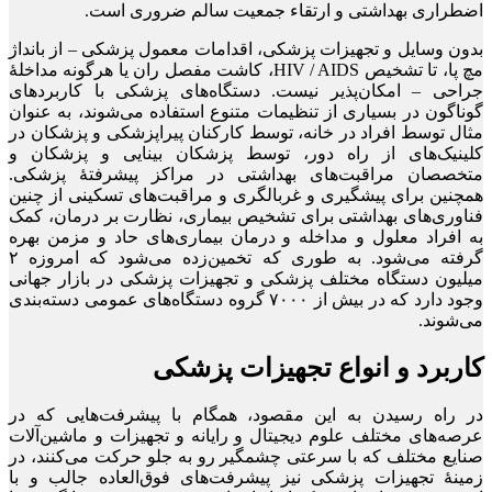
اضطراری بهداشتی و ارتقاء جمعیت سالم ضروری است.
بدون وسایل و تجهیزات پزشکی، اقدامات معمول پزشکی – از بانداژ
مچ پا، تا تشخیص HIV / AIDS، کاشت مفصل ران یا هرگونه مداخلۀ
جراحی – امکان‌پذیر نیست. دستگاه‌های پزشکی با کاربردهای
گوناگون در بسیاری از تنظیمات متنوع استفاده می‌شوند، به عنوان
مثال توسط افراد در خانه، توسط کارکنان پیراپزشکی و پزشکان در
کلینیک‌های از راه دور، توسط پزشکان بینایی و پزشکان و
متخصصان مراقبت‌های بهداشتی در مراکز پیشرفتۀ پزشکی.
همچنین برای پیشگیری و غربالگری و مراقبت‌های تسکینی از چنین
فناوری‌های بهداشتی برای تشخیص بیماری، نظارت بر درمان، کمک
به افراد معلول و مداخله و درمان بیماری‌های حاد و مزمن بهره
گرفته می‌شود. به طوری که تخمین‌زده می‌شود که امروزه ۲
میلیون دستگاه مختلف پزشکی و تجهیزات پزشکی در بازار جهانی
وجود دارد که در بیش از ۷۰۰۰ گروه دستگاه‌های عمومی دسته‌بندی
می‌شوند.
کاربرد و انواع تجهیزات پزشکی
در راه رسیدن به این مقصود، همگام با پیشرفت‌هایی که در
عرصه‌های مختلف علوم دیجیتال و رایانه و تجهیزات و ماشین‌آلات
صنایع مختلف که با سرعتی چشمگیر رو به جلو حرکت می‌کنند، در
زمینۀ تجهیزات پزشکی نیز پیشرفت‌های فوق‌العاده جالب و با