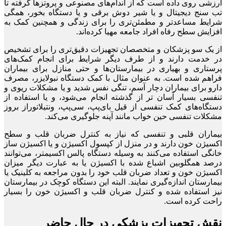
ارزشی روی داده است که از اندام‌های مصنوعی و پروتزها گرفته تا
تب ‌سنج دیجیتال و یا شیر دوش‌ برقی و یا دستگاه بخور، همگی
شرایط مساعدتر و مطمئن‌تری را برای زندگی و همچنین کمک به
افزایش سطح رفاه افراد جامعه مهیا کرده‌اند.
از یک سو پزشکان و متخصصان تجهیزات دقیق‌تری را برای تشخیص
در خدمت دارند و از طرف دیگر شرایط برای انجام کمک‌های
پرستاری و بهیاری در بیمارستان‌ها و حتی منازل برای بیماران
فراهم شده است. به عنوان مثال با کمک دستگاه نبولایزر، مصرف
دارو برای بیماران دچار آسم، تنگی نفس شدید و یا مشکلات ریوی و
تنفسی بسیار آسان تر از گذشته انجام می‌شود، و یا استفاده از
دستگاه‌های کمک تنفسی از قیل بای‌پپ، سی‌پپ، ونتیلاتوراز بروز
مشکلات تنفسی حین خواب مانند آپنه جلوگیری می‌کند.
بیماران قلبی و تنفسی که نیاز به کنترل ضربان قلب و سطح
اکسیژن خون دارند و در منزل از کپسول اکسیژن و یا اکسیژن ساز
خانگی استفاده می‌کنند به وسیله دستگاه پالس اکسیمتر، می‌توانند
درصد همگلوبین اشباع شده با اکسیژن یا به عبارت دیگر میزان
اکسیژن خون و تعداد ضربان قلب خود را بدون مراجعه به کلینیک یا
بیمارستان اندازه‌گیری نمایند. البته این دستگاه کوچک در بیمارستان
نیز استفاده شده و کنترل ضربان قلب و اکسیژن خون را بسیار
راحت کرده است.
نقش تجهیزات پزشکی در حال حاضر