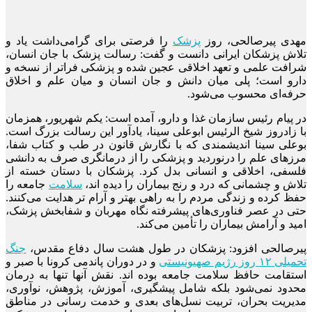
مهدی پیرصالحی، روز
پزشک
را فرصتی برای گرامی‌داشت یاد و
تلاش پزشکان ایرانی دانست و گفت: رسالت پزشک با جان انسان،
شرافت علمی و تعهد اخلاقی عجین شده و پزشکی فراتر از نسخه و
دارو است؛ پلی میان دانش و جان انسان و میان علم و اخلاق
حرفه‌ای محسوب می‌شود.
در پیام رئیس سازمان غذا و دارو، آمده است: یکم شهریور، همزمان
با زادروز شیخ الرئیس ابوعلی سینا، یادآور این رسالت بزرگ است.
بوعلی سینا اندیشمندی که با نگارش قانون در طب و کتاب شفا،
مرزهای علم را درنوردید و پزشکی را از درمانگری صرف به دانشی
فلسفی، اخلاقی و انسانی بدل کرد. پزشکان با دستان خسته از
تلاش و چشمانی که درد و رنج بیماران را دیده اند،
سلامت
جامعه را
حفظ کرده و زندگی مردم را به راهی بهتر و آرام تر هدایت می‌کنند.
حتی در عصر فناوری‌های پیشرفته نگاه مهربان و شفابخش پزشک،
امید و آرامش بیماران را تأمین می‌کند.
پیرصالحی افزود: پزشکان در طول هشت سال دفاع مقدس،
جنگ
تحمیلی ۱۲ روز رژیم صهیونیستی
و در دوران پاندمی کرونا با صبر و
استقامت حافظ سلامت جامعه بوده اند. نقش آنها تنها به درمان
محدود نمی‌شود بلکه شامل پیشگیری، آموزش، پژوهش، نوآوری،
مدیریت بحران، تربیت نسل‌های بعدی و خدمت رسانی در مناطق