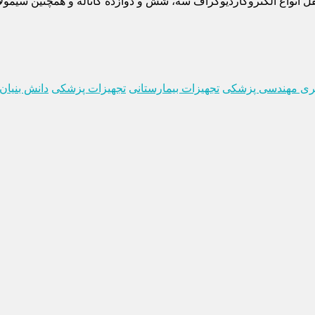
قل انواع الکتروکاردیوگراف سه، شش و دوازده کاناله و همچنین سیمول
بری مهندسی پزشکی
تجهیزات بیمارستانی
تجهیزات پزشکی
دانش بنیان