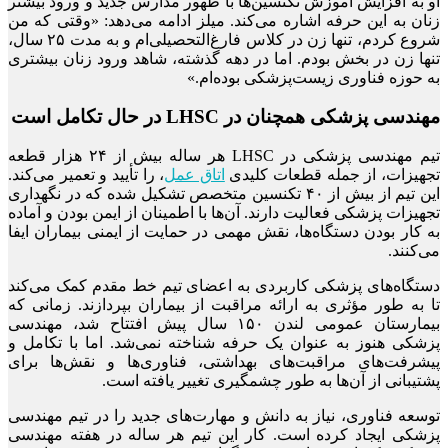
او به افزایش آموزش تکنسین‌ها با ظهور مدارس جدید و ورود بیشتر
زنان به این حرفه اشاره می‌کند. میلز ادامه می‌دهد: «وقتی که من
شروع کردم، تنها زن در کلاس فارغ‌التحصیلی‌ام و به مدت ۲۵ سال،
تنها زن در بخش بودم. اما در دهه گذشته، شاهد ورود زنان بیشتری
به حوزه فناوری زیست‌پزشکی بوده‌ام.»
مهندسی پزشکی همچنان در LHSC در حال تکامل است
تیم مهندسی پزشکی در LHSC هر ساله بیش از ۲۴ هزار قطعه
تجهیزات، از جمله قطعات کلیدی
اتاق عمل
، را تأیید و تعمیر می‌کند.
این تیم از بیش از ۴۰ تکنسین متخصص تشکیل شده که در نگهداری
تجهیزات پزشکی فعالیت دارند. آن‌ها با اطمینان از ایمن بودن و آماده
به کار بودن دستگاه‌ها، نقش مهمی در حمایت از ایمنی بیماران ایفا
می‌کنند.
دستگاه‌های پزشکی کاربردی به اعضای تیم خط مقدم کمک می‌کند
تا به طور مؤثری به ارائه مراقبت از بیماران بپردازند. زمانی که
بیمارستان عمومی لندن ۱۵۰ سال پیش افتتاح شد، مهندسی
پزشکی هنوز به عنوان یک حرفه شناخته نمی‌شد. اما با تکامل و
پیشرفت‌های مراقبت‌های بهداشتی، فناوری‌ها و نقش‌ها برای
پشتیبانی از آن‌ها به طور چشمگیری تغییر یافته است.
توسعه فناوری، نیاز به دانش و مهارت‌های جدید را در تیم مهندسی
پزشکی ایجاد کرده است. کار این تیم هر ساله در هفته مهندسی