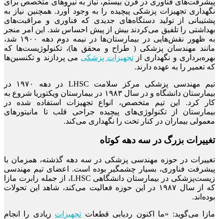
پیشرفت‌های فناوری در قرن بیستم، نیاز به نیروهای متخصص برای
نگهداری تجهیزات پزشکی پیچیده را به وجود آورد. همچنین نیاز به
پشتیبانی از تولید دستگاه‌های جدیدی که فناوری و مراقبت‌های
بهداشتی را تلفیق می‌کردند بیش از پیش احساس شد. این امر منجر
به ظهور نقش‌هایی در بیمارستان‌ها در نیمه دوم دهه ۱۹۰۰ شد،
مانند مهندسان پزشکی ( طراح و محقق ها)، تکنولوژیست‌ها که
بهره‌برداری و نگهداری از
تجهیزات پزشکی
می پردازند و تکنسین‌ها
که تعمیر را به عهده دارند.
تیم مهندسی پزشکی مرکز سلامت LHSC در دهه ۱۹۷۰ در
بیمارستان دانشگاه و در سال ۱۹۸۳ در بیمارستان ویکتوریا شروع به
کار کرد. این تیم متخصص، انواع تجهیزات استفاده شده در
بیمارستان از تکنولوژی‌های پیچیده جراحی قلب تا مانیتورهای
معمولی بیماران در کنار تخت را نگهداری می‌کند.
تغییرات بزرگ در سه دهه کوتاه
تغییرات در حوزه مهندسی پزشکی در سه دهه گذشته، همزمان با
پیشرفت فناوری، بسیار چشمگیر بوده است. اعضای تیم مهندسی
زیست‌پزشکی در بیمارستان دانشگاهی LHSC، از جمله رابرت مازا
که از سال ۱۹۸۷ در این حوزه فعالیت می‌کند، شاهد این تحولات
بوده‌اند.
مازا می‌گوید: «ما اکنون ردیابی قطعات
تجهیزات
زیادی را انجام